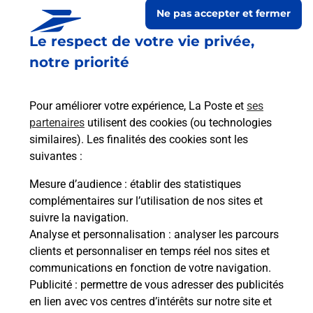
Ne pas accepter et fermer
Le respect de votre vie privée,
notre priorité
Pour améliorer votre expérience, La Poste et
ses
partenaires
utilisent des cookies (ou technologies
similaires). Les finalités des cookies sont les
suivantes :
Le lien s'ouvre dans un nouvel onglet
Boîte aux lettres La Poste
Mesure d’audience
: établir des statistiques
complémentaires sur l’utilisation de nos sites et
Collecte du courrier aujourd'hui à
08h30
suivre la navigation.
Bourg
Analyse et personnalisation
: analyser les parcours
46140
Cambayrac
clients et personnaliser en temps réel nos sites et
communications en fonction de votre navigation.
Itinéraire
Publicité
: permettre de vous adresser des publicités
en lien avec vos centres d’intérêts sur notre site et