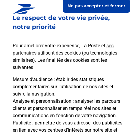
Ne pas accepter et fermer
Le respect de votre vie privée,
notre priorité
Pour améliorer votre expérience, La Poste et
ses
partenaires
utilisent des cookies (ou technologies
similaires). Les finalités des cookies sont les
suivantes :
Le lien s'ouvre dans un nouvel onglet
Boîte aux lettres La Poste
Mesure d’audience
: établir des statistiques
complémentaires sur l’utilisation de nos sites et
Collecte du courrier aujourd'hui à
08h30
suivre la navigation.
21 Grande Rue
Analyse et personnalisation
: analyser les parcours
46260
Beauregard
clients et personnaliser en temps réel nos sites et
communications en fonction de votre navigation.
Itinéraire
Publicité
: permettre de vous adresser des publicités
en lien avec vos centres d’intérêts sur notre site et