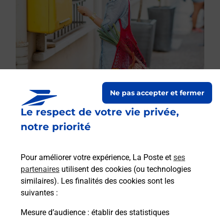
Ne pas accepter et fermer
Le respect de votre vie privée,
Le lien s'ouvre dans un nouvel onglet
Boîte aux lettres La Poste
notre priorité
Collecte du courrier aujourd'hui à
09h00
Pour améliorer votre expérience, La Poste et
ses
2 Rue Saint Michel
partenaires
utilisent des cookies (ou technologies
47210
Villereal
similaires). Les finalités des cookies sont les
suivantes :
Itinéraire
Mesure d’audience
: établir des statistiques