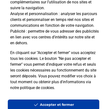
complémentaires sur l’utilisation de nos sites et
Le lien s'ouvre dans un nouvel onglet
suivre la navigation.
Boîte aux Lettres La Poste
Analyse et personnalisation
: analyser les parcours
Collecte du courrier aujourd'hui à
14h30
clients et personnaliser en temps réel nos sites et
communications en fonction de votre navigation.
11 Rue Victor Delberge
Publicité
: permettre de vous adresser des publicités
47210
Villereal
en lien avec vos centres d’intérêts sur notre site et
en dehors.
Itinéraire
En cliquant sur "Accepter et fermer" vous acceptez
tous les cookies. Le bouton "Ne pas accepter et
fermer" vous permet d'indiquer votre refus et seuls
Localiser
Liste Boîtes aux lettres
Lot-et-Garonne
Villereal
les cookies nécessaires au fonctionnement du site
seront déposés. Vous pouvez modifier vos choix à
tout moment ou obtenir plus d'informations via
notre politique de cookies
.
Plan du site
Accessibilité : partiellement conforme
Accepter et fermer