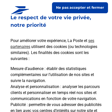
Ne pas accepter et fermer
Le respect de votre vie privée,
notre priorité
Pour améliorer votre expérience, La Poste et
ses
partenaires
utilisent des cookies (ou technologies
similaires). Les finalités des cookies sont les
Le lien s'ouvre dans un nouvel onglet
suivantes :
Boîte aux lettres La Poste
Mesure d’audience
: établir des statistiques
Prochaine collecte du courrier
lundi
à
10h00
complémentaires sur l’utilisation de nos sites et
suivre la navigation.
14 Route De Cante Russe
Analyse et personnalisation
: analyser les parcours
47120
Villeneuve De Duras
clients et personnaliser en temps réel nos sites et
communications en fonction de votre navigation.
Itinéraire
Publicité
: permettre de vous adresser des publicités
en lien avec vos centres d’intérêts sur notre site et