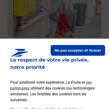
Ne pas accepter et fermer
Le lien s'ouvre dans un nouvel onglet
Le respect de votre vie privée,
Boîte aux lettres La Poste
notre priorité
Prochaine collecte du courrier
lundi
à
09h30
Place Du Bruilhois
Pour améliorer votre expérience, La Poste et
ses
47310
Sainte Colombe En Bruilhois
partenaires
utilisent des cookies (ou technologies
similaires). Les finalités des cookies sont les
Itinéraire
suivantes :