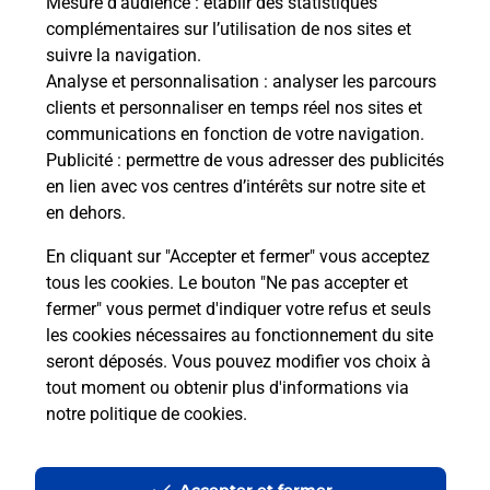
Mesure d’audience
: établir des statistiques
Le lien s'ouvre dans un nouvel onglet
complémentaires sur l’utilisation de nos sites et
Boîte aux Lettres La Poste
suivre la navigation.
Analyse et personnalisation
: analyser les parcours
Prochaine collecte du courrier
lundi
à
09h30
clients et personnaliser en temps réel nos sites et
Rue Du Hameau De Goulard
communications en fonction de votre navigation.
47310
Sainte Colombe En Bruilhois
Publicité
: permettre de vous adresser des publicités
en lien avec vos centres d’intérêts sur notre site et
Itinéraire
en dehors.
En cliquant sur "Accepter et fermer" vous acceptez
tous les cookies. Le bouton "Ne pas accepter et
Localiser
Liste Boîtes aux lettres
Lot-et-Garonne
fermer" vous permet d'indiquer votre refus et seuls
Sainte Colombe En Bruilhois
les cookies nécessaires au fonctionnement du site
seront déposés. Vous pouvez modifier vos choix à
tout moment ou obtenir plus d'informations via
notre politique de cookies
.
Plan du site
Accessibilité : partiellement conforme