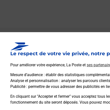
Le lien s'ouvre dans un nouvel onglet
Boîte aux Lettres La Poste
Le respect de votre vie privée, notre p
Prochaine collecte du courrier
vendredi
à
09h30
Pour améliorer votre expérience, La Poste et
ses partenair
944 Route Du Bourg
47210
Parranquet
Mesure d’audience
: établir des statistiques complémentair
Analyse et personnalisation
: analyser les parcours client
Publicité
: permettre de vous adresser des publicités en lie
Itinéraire
En cliquant sur "Accepter et fermer" vous acceptez tous le
fonctionnement du site seront déposés. Vous pouvez modi