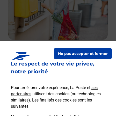
Ne pas accepter et fermer
Le lien s'ouvre dans un nouvel onglet
Le respect de votre vie privée,
Boîte aux lettres La Poste
notre priorité
Collecte du courrier aujourd'hui à
09h30
137 Chemin De Ronde De Veyries
Pour améliorer votre expérience, La Poste et
ses
47250
Labastide Castel Amouroux
partenaires
utilisent des cookies (ou technologies
similaires). Les finalités des cookies sont les
Itinéraire
suivantes :