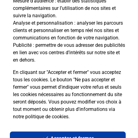
Mesure d’audience
: établir des statistiques
Le lien s'ouvre dans un nouvel onglet
complémentaires sur l’utilisation de nos sites et
Boîte aux lettres La Poste
suivre la navigation.
Analyse et personnalisation
: analyser les parcours
Collecte du courrier aujourd'hui à
08h30
clients et personnaliser en temps réel nos sites et
576 Route De Saint Geny
communications en fonction de votre navigation.
47250
Labastide Castel Amouroux
Publicité
: permettre de vous adresser des publicités
en lien avec vos centres d’intérêts sur notre site et
Itinéraire
en dehors.
En cliquant sur "Accepter et fermer" vous acceptez
tous les cookies. Le bouton "Ne pas accepter et
Localiser
Liste Boîtes aux lettres
Lot-et-Garonne
fermer" vous permet d'indiquer votre refus et seuls
Labastide Castel Amouroux
les cookies nécessaires au fonctionnement du site
seront déposés. Vous pouvez modifier vos choix à
tout moment ou obtenir plus d'informations via
notre politique de cookies
.
Plan du site
Accessibilité : partiellement conforme