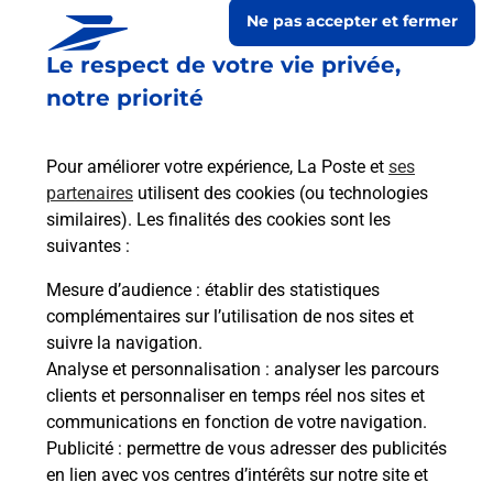
Ne pas accepter et fermer
Le respect de votre vie privée,
notre priorité
Pour améliorer votre expérience, La Poste et
ses
partenaires
utilisent des cookies (ou technologies
similaires). Les finalités des cookies sont les
suivantes :
Le lien s'ouvre dans un nouvel onglet
Boîte aux lettres La Poste
Mesure d’audience
: établir des statistiques
complémentaires sur l’utilisation de nos sites et
Prochaine collecte du courrier
lundi
à
12h00
suivre la navigation.
6 Place De La Mairie
Analyse et personnalisation
: analyser les parcours
47500
Cuzorn
clients et personnaliser en temps réel nos sites et
communications en fonction de votre navigation.
Itinéraire
Publicité
: permettre de vous adresser des publicités
en lien avec vos centres d’intérêts sur notre site et