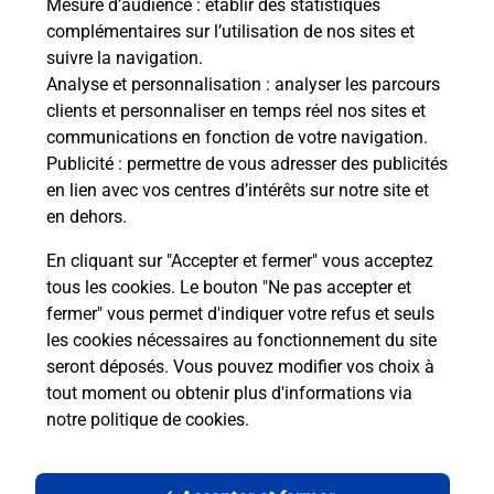
Mesure d’audience
: établir des statistiques
complémentaires sur l’utilisation de nos sites et
Le lien s'ouvre dans un nouvel onglet
suivre la navigation.
Boîte aux lettres La Poste
Analyse et personnalisation
: analyser les parcours
Prochaine collecte du courrier
samedi
à
08h00
clients et personnaliser en temps réel nos sites et
communications en fonction de votre navigation.
1 Rue Du Pont
Publicité
: permettre de vous adresser des publicités
45490
Sceaux Du Gatinais
en lien avec vos centres d’intérêts sur notre site et
en dehors.
Itinéraire
En cliquant sur "Accepter et fermer" vous acceptez
tous les cookies. Le bouton "Ne pas accepter et
fermer" vous permet d'indiquer votre refus et seuls
Localiser
Liste Boîtes aux lettres
Loiret
Sceaux Du Gatinais
les cookies nécessaires au fonctionnement du site
seront déposés. Vous pouvez modifier vos choix à
tout moment ou obtenir plus d'informations via
notre politique de cookies
.
Plan du site