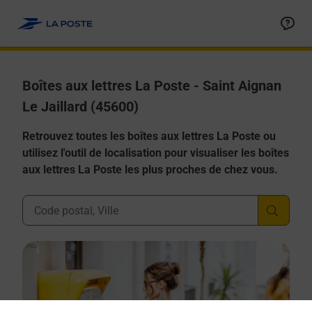
Allez au contenu
Boîtes aux lettres La Poste - Saint Aignan
Le Jaillard (45600)
Retrouvez toutes les boîtes aux lettres La Poste ou
utilisez l'outil de localisation pour visualiser les boîtes
aux lettres La Poste les plus proches de chez vous.
Ville, Département, Code Postal