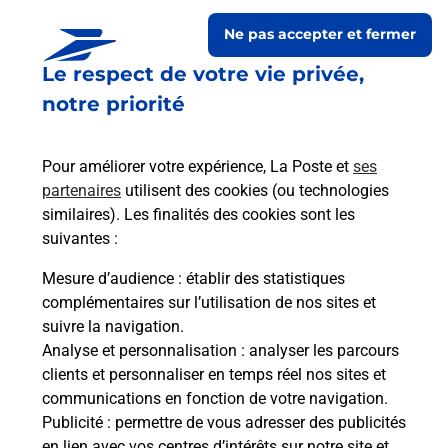
Ne pas accepter et fermer
Le respect de votre vie privée,
notre priorité
Pour améliorer votre expérience, La Poste et
ses
partenaires
utilisent des cookies (ou technologies
similaires). Les finalités des cookies sont les
Le lien s'ouvre dans un nouvel onglet
suivantes :
Boîte aux lettres La Poste
Mesure d’audience
: établir des statistiques
Prochaine collecte du courrier
vendredi
à
complémentaires sur l’utilisation de nos sites et
09h00
suivre la navigation.
Analyse et personnalisation
: analyser les parcours
5 Place Du Monument
clients et personnaliser en temps réel nos sites et
45360
Pierrefitte Es Bois
communications en fonction de votre navigation.
Publicité
: permettre de vous adresser des publicités
Itinéraire
en lien avec vos centres d’intérêts sur notre site et