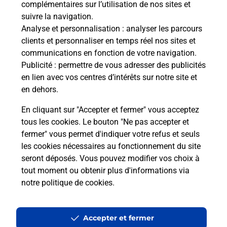
complémentaires sur l’utilisation de nos sites et
Le lien s'ouvre dans un nouvel onglet
suivre la navigation.
Boîte aux lettres La Poste
Analyse et personnalisation
: analyser les parcours
Prochaine collecte du courrier
lundi
à
09h00
clients et personnaliser en temps réel nos sites et
communications en fonction de votre navigation.
11 Rue De Monceau
Publicité
: permettre de vous adresser des publicités
45170
Montigny
en lien avec vos centres d’intérêts sur notre site et
en dehors.
Itinéraire
En cliquant sur "Accepter et fermer" vous acceptez
tous les cookies. Le bouton "Ne pas accepter et
fermer" vous permet d'indiquer votre refus et seuls
Localiser
Liste Boîtes aux lettres
Loiret
Montigny
les cookies nécessaires au fonctionnement du site
seront déposés. Vous pouvez modifier vos choix à
tout moment ou obtenir plus d'informations via
notre politique de cookies
.
Plan du site
Accessibilité : partiellement conforme
Accepter et fermer