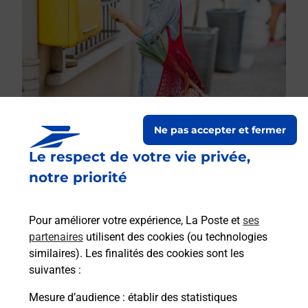
Ne pas accepter et fermer
Le respect de votre vie privée,
Le lien s'ouvre dans un nouvel onglet
Boîte aux lettres La Poste
notre priorité
Prochaine collecte du courrier
lundi
à
09h00
Pour améliorer votre expérience, La Poste et
ses
2 Rue Du Peytit
partenaires
utilisent des cookies (ou technologies
45170
Montigny
similaires). Les finalités des cookies sont les
suivantes :
Itinéraire
Mesure d’audience
: établir des statistiques