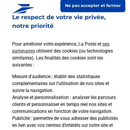
Ne pas accepter et fermer
Le respect de votre vie privée,
notre priorité
Pour améliorer votre expérience, La Poste et
ses
partenaires
utilisent des cookies (ou technologies
similaires). Les finalités des cookies sont les
suivantes :
Le lien s'ouvre dans un nouvel onglet
Boîte aux lettres La Poste
Mesure d’audience
: établir des statistiques
complémentaires sur l’utilisation de nos sites et
Prochaine collecte du courrier
lundi
à
09h00
suivre la navigation.
30 Route De Gien
Analyse et personnalisation
: analyser les parcours
45600
Lion En Sullias
clients et personnaliser en temps réel nos sites et
communications en fonction de votre navigation.
Itinéraire
Publicité
: permettre de vous adresser des publicités
en lien avec vos centres d’intérêts sur notre site et