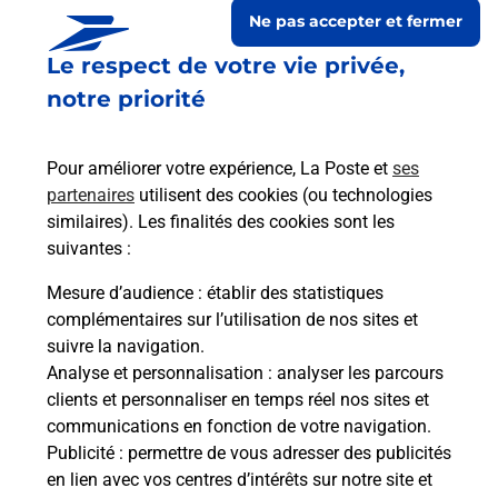
Ne pas accepter et fermer
Le respect de votre vie privée,
notre priorité
Pour améliorer votre expérience, La Poste et
ses
partenaires
utilisent des cookies (ou technologies
similaires). Les finalités des cookies sont les
suivantes :
Le lien s'ouvre dans un nouvel onglet
Boîte aux lettres La Poste
Mesure d’audience
: établir des statistiques
complémentaires sur l’utilisation de nos sites et
Collecte du courrier aujourd'hui à
09h00
suivre la navigation.
3 Grande Rue
Analyse et personnalisation
: analyser les parcours
45410
Lion En Beauce
clients et personnaliser en temps réel nos sites et
communications en fonction de votre navigation.
Itinéraire
Publicité
: permettre de vous adresser des publicités
en lien avec vos centres d’intérêts sur notre site et