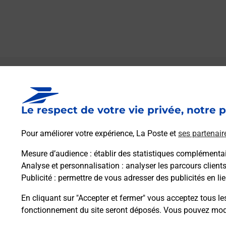
Le lien s'ouvre dans un nouvel onglet
Boîte aux lettres La Poste
Le respect de votre vie privée, notre p
Collecte du courrier aujourd'hui à
09h00
11 Rue Du Chateau
Pour améliorer votre expérience, La Poste et
ses partenair
45230
La Bussiere
Mesure d’audience
: établir des statistiques complémentair
Analyse et personnalisation
: analyser les parcours client
Itinéraire
Publicité
: permettre de vous adresser des publicités en lie
En cliquant sur "Accepter et fermer" vous acceptez tous le
fonctionnement du site seront déposés. Vous pouvez modi