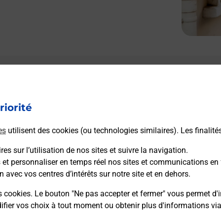
Le lien s'ouvre dans un nouvel onglet
L
Boîte aux lettres La Poste
riorité
Collecte du courrier aujourd'hui à
09h00
2 Rue De Lyon
es
utilisent des cookies (ou technologies similaires). Les finalité
45230
La Bussiere
es sur l’utilisation de nos sites et suivre la navigation.
s et personnaliser en temps réel nos sites et communications en 
Itinéraire
n avec vos centres d’intérêts sur notre site et en dehors.
s cookies. Le bouton "Ne pas accepter et fermer" vous permet d'i
fier vos choix à tout moment ou obtenir plus d'informations vi