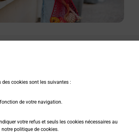
e lien s'ouvre dans un nouvel onglet
Boîte aux lettres La Poste
Collecte du courrier aujourd'hui à
09h00
4 Village Des Pecheurs
s des cookies sont les suivantes :
45230
La Bussiere
fonction de votre navigation.
Itinéraire
ndiquer votre refus et seuls les cookies nécessaires au
a
notre politique de cookies
.