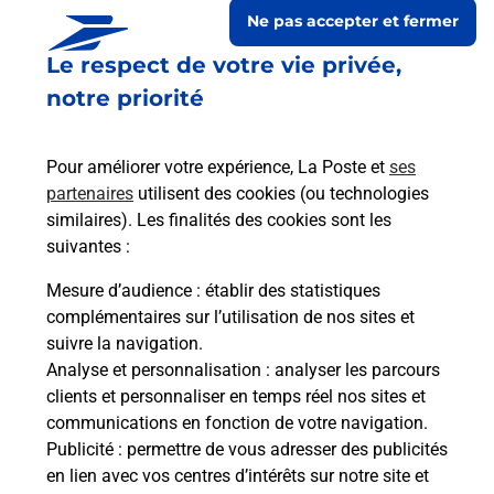
Ne pas accepter et fermer
Le respect de votre vie privée,
notre priorité
Pour améliorer votre expérience, La Poste et
ses
partenaires
utilisent des cookies (ou technologies
similaires). Les finalités des cookies sont les
suivantes :
Le lien s'ouvre dans un nouvel onglet
Boîte aux lettres La Poste
Mesure d’audience
: établir des statistiques
complémentaires sur l’utilisation de nos sites et
Prochaine collecte du courrier
lundi
à
09h00
suivre la navigation.
Route D Ervauville
Analyse et personnalisation
: analyser les parcours
45320
Foucherolles
clients et personnaliser en temps réel nos sites et
communications en fonction de votre navigation.
Itinéraire
Publicité
: permettre de vous adresser des publicités
en lien avec vos centres d’intérêts sur notre site et