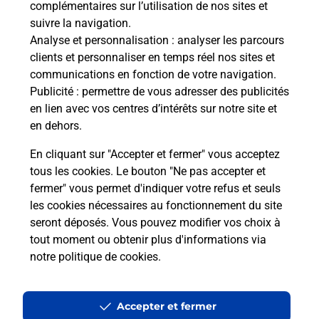
complémentaires sur l’utilisation de nos sites et
Le lien s'ouvre dans un nouvel onglet
suivre la navigation.
Boîte aux lettres La Poste
Analyse et personnalisation
: analyser les parcours
Prochaine collecte du courrier
lundi
à
12h00
clients et personnaliser en temps réel nos sites et
communications en fonction de votre navigation.
13 Rue General De Gaulle
Publicité
: permettre de vous adresser des publicités
45450
Fay Aux Loges
en lien avec vos centres d’intérêts sur notre site et
en dehors.
Itinéraire
En cliquant sur "Accepter et fermer" vous acceptez
tous les cookies. Le bouton "Ne pas accepter et
fermer" vous permet d'indiquer votre refus et seuls
Localiser
Liste Boîtes aux lettres
Loiret
Fay Aux Loges
les cookies nécessaires au fonctionnement du site
seront déposés. Vous pouvez modifier vos choix à
tout moment ou obtenir plus d'informations via
notre politique de cookies
.
Plan du site
Accessibilité : partiellement conforme
Accepter et fermer