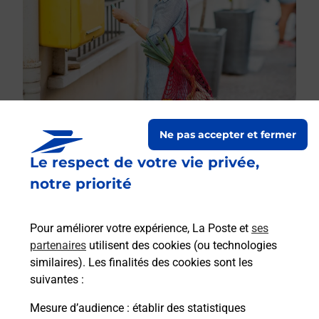
Ne pas accepter et fermer
Le respect de votre vie privée,
Le lien s'ouvre dans un nouvel onglet
Boîte aux lettres La Poste
notre priorité
Prochaine collecte du courrier
lundi
à
09h00
Pour améliorer votre expérience, La Poste et
ses
48 Rue Abbe Georges Thomas
partenaires
utilisent des cookies (ou technologies
45450
Fay Aux Loges
similaires). Les finalités des cookies sont les
suivantes :
Itinéraire
Mesure d’audience
: établir des statistiques