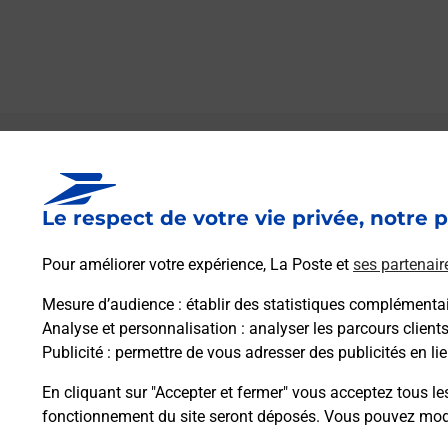
Le lien s'ouvre dans un nouvel onglet
Boîte aux lettres La Poste
Le respect de votre vie privée, notre p
Prochaine collecte du courrier
lundi
à
09h00
1 Place Des Marronniers
Pour améliorer votre expérience, La Poste et
ses partenair
45170
Bougy Lez Neuville
Mesure d’audience
: établir des statistiques complémentair
Analyse et personnalisation
: analyser les parcours client
Itinéraire
Publicité
: permettre de vous adresser des publicités en lie
En cliquant sur "Accepter et fermer" vous acceptez tous le
fonctionnement du site seront déposés. Vous pouvez modi