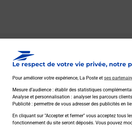
Le lien s'ouvre dans un nouvel onglet
Boîte aux lettres La Poste
Le respect de votre vie privée, notre p
Prochaine collecte du courrier
vendredi
à
09h00
Pour améliorer votre expérience, La Poste et
ses partenair
4 Rue De L Eglise
45390
Boesses
Mesure d’audience
: établir des statistiques complémentair
Analyse et personnalisation
: analyser les parcours client
Publicité
: permettre de vous adresser des publicités en lie
Itinéraire
En cliquant sur "Accepter et fermer" vous acceptez tous le
fonctionnement du site seront déposés. Vous pouvez modi