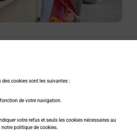
e lien s'ouvre dans un nouvel onglet
Boîte aux lettres La Poste
Prochaine collecte du courrier
vendredi
à
09h00
s des cookies sont les suivantes :
3 Rue De Bourgogne
45390
Boesses
fonction de votre navigation.
Itinéraire
ndiquer votre refus et seuls les cookies nécessaires au
a
notre politique de cookies
.