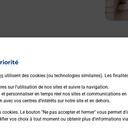
Le lien s'ouvre dans un nouvel onglet
L
Boîte aux lettres La Poste
riorité
Prochaine collecte du courrier
vendredi
à
09h00
es
utilisent des cookies (ou technologies similaires). Les finalité
5 Rue Des Deportes
45390
Boesses
es sur l’utilisation de nos sites et suivre la navigation.
s et personnaliser en temps réel nos sites et communications en 
n avec vos centres d’intérêts sur notre site et en dehors.
Itinéraire
s cookies. Le bouton "Ne pas accepter et fermer" vous permet d'i
fier vos choix à tout moment ou obtenir plus d'informations vi