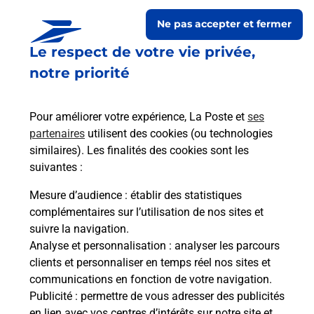
Ne pas accepter et fermer
Le respect de votre vie privée,
notre priorité
Pour améliorer votre expérience, La Poste et
ses
partenaires
utilisent des cookies (ou technologies
similaires). Les finalités des cookies sont les
Le lien s'ouvre dans un nouvel onglet
suivantes :
Boîte aux lettres La Poste
Mesure d’audience
: établir des statistiques
Prochaine collecte du courrier
vendredi
à
complémentaires sur l’utilisation de nos sites et
08h00
suivre la navigation.
Analyse et personnalisation
: analyser les parcours
Rue De Verdun
clients et personnaliser en temps réel nos sites et
42720
Vougy
communications en fonction de votre navigation.
Publicité
: permettre de vous adresser des publicités
Itinéraire
en lien avec vos centres d’intérêts sur notre site et