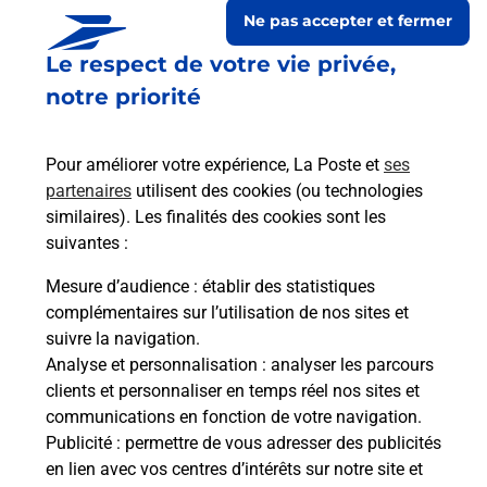
Ne pas accepter et fermer
Le respect de votre vie privée,
notre priorité
Pour améliorer votre expérience, La Poste et
ses
partenaires
utilisent des cookies (ou technologies
similaires). Les finalités des cookies sont les
suivantes :
Le lien s'ouvre dans un nouvel onglet
Boîte aux Lettres La Poste
Mesure d’audience
: établir des statistiques
complémentaires sur l’utilisation de nos sites et
Prochaine collecte du courrier
lundi
à
08h00
suivre la navigation.
151 Rue Du Prieure
Analyse et personnalisation
: analyser les parcours
42110
Salt En Donzy
clients et personnaliser en temps réel nos sites et
communications en fonction de votre navigation.
Itinéraire
Publicité
: permettre de vous adresser des publicités
en lien avec vos centres d’intérêts sur notre site et