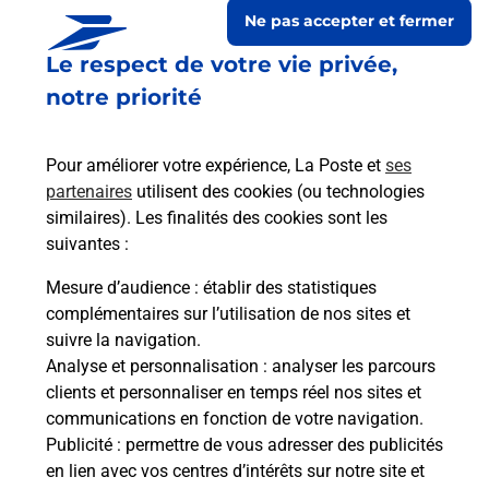
Ne pas accepter et fermer
Le respect de votre vie privée,
notre priorité
Pour améliorer votre expérience, La Poste et
ses
partenaires
utilisent des cookies (ou technologies
similaires). Les finalités des cookies sont les
suivantes :
Le lien s'ouvre dans un nouvel onglet
Boîte aux lettres La Poste
Mesure d’audience
: établir des statistiques
complémentaires sur l’utilisation de nos sites et
Prochaine collecte du courrier
samedi
à
08h00
suivre la navigation.
17 Route Du Bourg
Analyse et personnalisation
: analyser les parcours
42440
Saint Priest La Vetre
clients et personnaliser en temps réel nos sites et
communications en fonction de votre navigation.
Itinéraire
Publicité
: permettre de vous adresser des publicités
en lien avec vos centres d’intérêts sur notre site et