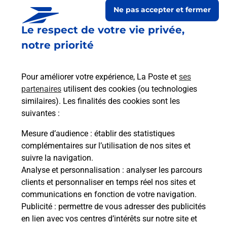
Ne pas accepter et fermer
Le respect de votre vie privée,
notre priorité
Pour améliorer votre expérience, La Poste et
ses
partenaires
utilisent des cookies (ou technologies
similaires). Les finalités des cookies sont les
suivantes :
Le lien s'ouvre dans un nouvel onglet
Boîte aux lettres La Poste
Mesure d’audience
: établir des statistiques
complémentaires sur l’utilisation de nos sites et
Prochaine collecte du courrier
samedi
à
08h00
suivre la navigation.
Chemin De L Eglise
Analyse et personnalisation
: analyser les parcours
42600
Saint Paul D Uzore
clients et personnaliser en temps réel nos sites et
communications en fonction de votre navigation.
Itinéraire
Publicité
: permettre de vous adresser des publicités
en lien avec vos centres d’intérêts sur notre site et