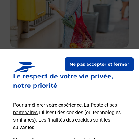
Ne pas accepter et fermer
Le lien s'ouvre dans un nouvel onglet
Le respect de votre vie privée,
Boîte aux Lettres La Poste
notre priorité
Collecte du courrier aujourd'hui à
08h00
1532 Rue De La Toranche
Pour améliorer votre expérience, La Poste et
ses
42210
Saint Laurent La Conche
partenaires
utilisent des cookies (ou technologies
similaires). Les finalités des cookies sont les
Itinéraire
suivantes :