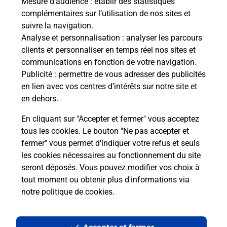
Mesure d’audience
: établir des statistiques
Le lien s'ouvre dans un nouvel onglet
complémentaires sur l’utilisation de nos sites et
Boîte aux Lettres La Poste
suivre la navigation.
Analyse et personnalisation
: analyser les parcours
Collecte du courrier aujourd'hui à
08h00
clients et personnaliser en temps réel nos sites et
1 Place Des Anciens Combattants
communications en fonction de votre navigation.
42210
Saint Laurent La Conche
Publicité
: permettre de vous adresser des publicités
en lien avec vos centres d’intérêts sur notre site et
Itinéraire
en dehors.
En cliquant sur "Accepter et fermer" vous acceptez
tous les cookies. Le bouton "Ne pas accepter et
Localiser
Liste Boîtes aux lettres
Loire
fermer" vous permet d'indiquer votre refus et seuls
Saint Laurent La Conche
les cookies nécessaires au fonctionnement du site
seront déposés. Vous pouvez modifier vos choix à
tout moment ou obtenir plus d'informations via
notre politique de cookies
.
Plan du site
Accessibilité : partiellement conforme