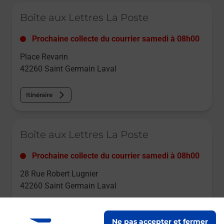
Le lien s'ouvre dans un nouvel onglet
Boîte aux Lettres La Poste
Prochaine collecte du courrier
samedi
à
08h00
Place Revarin
42260
Saint Germain Laval
Itinéraire
Le lien s'ouvre dans un nouvel onglet
Boîte aux Lettres La Poste
Prochaine collecte du courrier
samedi
à
08h00
28 Rue Robert Lugnier
42260
Saint Germain Laval
Itinéraire
Ne pas accepter et fermer