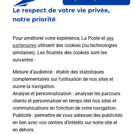
Le respect de votre vie privée,
Le lien s'ouvre dans un nouvel onglet
Boîte aux Lettres La Poste
notre priorité
Collecte du courrier aujourd'hui à
15h00
Pour améliorer votre expérience, La Poste et
ses
57 Place Du 8 Mai
partenaires
utilisent des cookies (ou technologies
42260
Saint Germain Laval
similaires). Les finalités des cookies sont les
suivantes :
Itinéraire
Mesure d’audience
: établir des statistiques
complémentaires sur l’utilisation de nos sites et
Le lien s'ouvre dans un nouvel onglet
suivre la navigation.
Boîte aux Lettres La Poste
Analyse et personnalisation
: analyser les parcours
Prochaine collecte du courrier
samedi
à
08h00
clients et personnaliser en temps réel nos sites et
communications en fonction de votre navigation.
Lieu Dit Les Grandes Terres
Publicité
: permettre de vous adresser des publicités
42260
Saint Germain Laval
en lien avec vos centres d’intérêts sur notre site et
en dehors.
Itinéraire