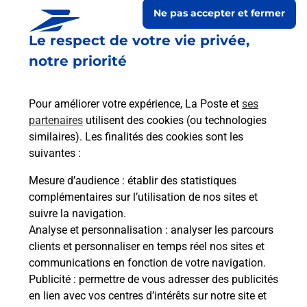
Ne pas accepter et fermer
Le respect de votre vie privée,
notre priorité
Pour améliorer votre expérience, La Poste et
ses
partenaires
utilisent des cookies (ou technologies
similaires). Les finalités des cookies sont les
suivantes :
Le lien s'ouvre dans un nouvel onglet
Boîte aux lettres La Poste
Mesure d’audience
: établir des statistiques
complémentaires sur l’utilisation de nos sites et
Prochaine collecte du courrier
lundi
à
12h00
suivre la navigation.
8 Place De La Mairie
Analyse et personnalisation
: analyser les parcours
42110
Pouilly Les Feurs
clients et personnaliser en temps réel nos sites et
communications en fonction de votre navigation.
Itinéraire
Publicité
: permettre de vous adresser des publicités
en lien avec vos centres d’intérêts sur notre site et