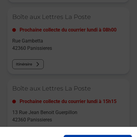
Le lien s'ouvre dans un nouvel onglet
Boîte aux Lettres La Poste
Prochaine collecte du courrier
lundi
à
08h00
Rue Gambetta
42360
Panissieres
Itinéraire
Le lien s'ouvre dans un nouvel onglet
Boîte aux Lettres La Poste
Prochaine collecte du courrier
lundi
à
15h15
13 Rue Jean Benoit Guerpillon
42360
Panissieres
Itinéraire