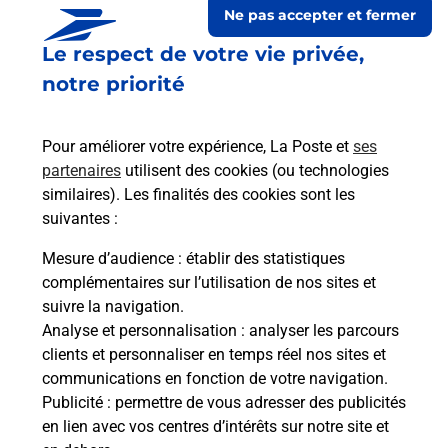
Ne pas accepter et fermer
Le respect de votre vie privée,
Le lien s'ouvre dans un nouvel onglet
Boîte aux lettres La Poste
notre priorité
Prochaine collecte du courrier
lundi
à
08h00
Pour améliorer votre expérience, La Poste et
ses
10 Boulevard Des Freres Lumiere
partenaires
utilisent des cookies (ou technologies
42360
Panissieres
similaires). Les finalités des cookies sont les
suivantes :
Itinéraire
Mesure d’audience
: établir des statistiques
complémentaires sur l’utilisation de nos sites et
Le lien s'ouvre dans un nouvel onglet
suivre la navigation.
Boîte aux lettres La Poste
Analyse et personnalisation
: analyser les parcours
Prochaine collecte du courrier
lundi
à
08h00
clients et personnaliser en temps réel nos sites et
communications en fonction de votre navigation.
10 Boulevard Des Freres Lumiere
Publicité
: permettre de vous adresser des publicités
42360
Panissieres
en lien avec vos centres d’intérêts sur notre site et