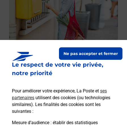
Ne pas accepter et fermer
Le respect de votre vie privée,
Le lien s'ouvre dans un nouvel onglet
Boîte aux lettres La Poste
notre priorité
Prochaine collecte du courrier
samedi
à
08h00
Pour améliorer votre expérience, La Poste et
ses
1 Chemin De La Chapelle
partenaires
utilisent des cookies (ou technologies
42510
Nervieux
similaires). Les finalités des cookies sont les
suivantes :
Itinéraire
Mesure d’audience
: établir des statistiques