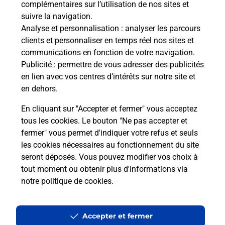
complémentaires sur l’utilisation de nos sites et
Le lien s'ouvre dans un nouvel onglet
suivre la navigation.
Boîte aux lettres La Poste
Analyse et personnalisation
: analyser les parcours
Prochaine collecte du courrier
samedi
à
08h00
clients et personnaliser en temps réel nos sites et
communications en fonction de votre navigation.
1 Place De L Eglise
Publicité
: permettre de vous adresser des publicités
42510
Nervieux
en lien avec vos centres d’intérêts sur notre site et
en dehors.
Itinéraire
En cliquant sur "Accepter et fermer" vous acceptez
tous les cookies. Le bouton "Ne pas accepter et
fermer" vous permet d'indiquer votre refus et seuls
Localiser
Liste Boîtes aux lettres
Loire
Nervieux
les cookies nécessaires au fonctionnement du site
seront déposés. Vous pouvez modifier vos choix à
tout moment ou obtenir plus d'informations via
notre politique de cookies
.
Plan du site
Accessibilité : partiellement conforme
Accepter et fermer