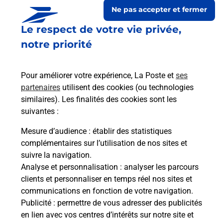
Ne pas accepter et fermer
Le respect de votre vie privée,
notre priorité
Pour améliorer votre expérience, La Poste et
ses
partenaires
utilisent des cookies (ou technologies
similaires). Les finalités des cookies sont les
suivantes :
Le lien s'ouvre dans un nouvel onglet
Boîte aux lettres La Poste
Mesure d’audience
: établir des statistiques
complémentaires sur l’utilisation de nos sites et
Prochaine collecte du courrier
samedi
à
08h00
suivre la navigation.
Rue Des Guesnodes
Analyse et personnalisation
: analyser les parcours
42600
Magneux Haute Rive
clients et personnaliser en temps réel nos sites et
communications en fonction de votre navigation.
Itinéraire
Publicité
: permettre de vous adresser des publicités
en lien avec vos centres d’intérêts sur notre site et