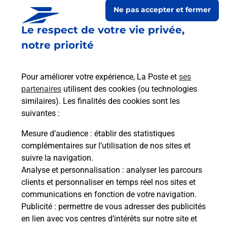
Ne pas accepter et fermer
Le respect de votre vie privée,
notre priorité
Pour améliorer votre expérience, La Poste et
ses
partenaires
utilisent des cookies (ou technologies
similaires). Les finalités des cookies sont les
suivantes :
Le lien s'ouvre dans un nouvel onglet
Boîte aux Lettres La Poste
Mesure d’audience
: établir des statistiques
complémentaires sur l’utilisation de nos sites et
Prochaine collecte du courrier
jeudi
à
08h00
suivre la navigation.
Place De La Mairie
Analyse et personnalisation
: analyser les parcours
42440
Les Salles
clients et personnaliser en temps réel nos sites et
communications en fonction de votre navigation.
Itinéraire
Publicité
: permettre de vous adresser des publicités
en lien avec vos centres d’intérêts sur notre site et