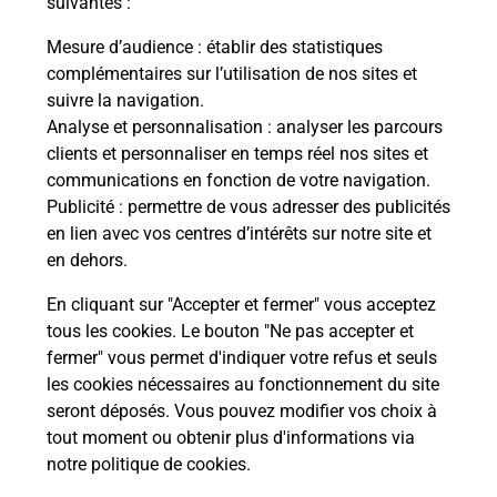
suivantes :
Mesure d’audience
: établir des statistiques
Le lien s'ouvre dans un nouvel onglet
complémentaires sur l’utilisation de nos sites et
Boîte aux lettres La Poste
suivre la navigation.
Analyse et personnalisation
: analyser les parcours
Prochaine collecte du courrier
lundi
à
09h00
clients et personnaliser en temps réel nos sites et
5 Rue De La Miltiere
communications en fonction de votre navigation.
44240
Suce Sur Erdre
Publicité
: permettre de vous adresser des publicités
en lien avec vos centres d’intérêts sur notre site et
Itinéraire
en dehors.
En cliquant sur "Accepter et fermer" vous acceptez
tous les cookies. Le bouton "Ne pas accepter et
Localiser
Liste Boîtes aux lettres
Loire-Atlantique
fermer" vous permet d'indiquer votre refus et seuls
Suce Sur Erdre
les cookies nécessaires au fonctionnement du site
seront déposés. Vous pouvez modifier vos choix à
tout moment ou obtenir plus d'informations via
notre politique de cookies
.
Plan du site