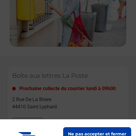
Le lien s'ouvre dans un nouvel onglet
Boîte aux lettres La Poste
Prochaine collecte du courrier
lundi
à
09h00
2 Rue De La Briere
44410
Saint Lyphard
Itinéraire
Ne pas accepter et fermer