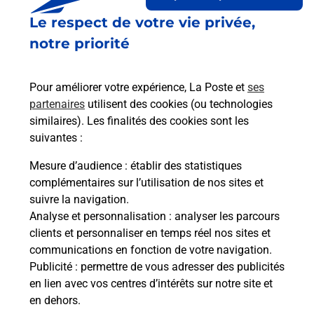
Le lien s'ouvre dans un nouvel onglet
Le respect de votre vie privée,
Boîte aux lettres La Poste
notre priorité
Prochaine collecte du courrier
lundi
à
09h00
222 Kerbourg
Pour améliorer votre expérience, La Poste et
ses
44410
Saint Lyphard
partenaires
utilisent des cookies (ou technologies
similaires). Les finalités des cookies sont les
Itinéraire
suivantes :
Mesure d’audience
: établir des statistiques
Le lien s'ouvre dans un nouvel onglet
complémentaires sur l’utilisation de nos sites et
Boîte aux Lettres La Poste
suivre la navigation.
Analyse et personnalisation
: analyser les parcours
Prochaine collecte du courrier
lundi
à
09h00
clients et personnaliser en temps réel nos sites et
132 Le Brunet
communications en fonction de votre navigation.
44410
Saint Lyphard
Publicité
: permettre de vous adresser des publicités
en lien avec vos centres d’intérêts sur notre site et
Itinéraire
en dehors.