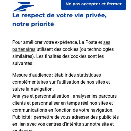
Ne pas accepter et fermer
Le lien s'ouvre dans un nouvel onglet
Le respect de votre vie privée,
Boîte aux lettres La Poste
notre priorité
Prochaine collecte du courrier
lundi
à
09h00
11 Rue De La Flamme Olympique
Pour améliorer votre expérience, La Poste et
ses
44860
Pont Saint Martin
partenaires
utilisent des cookies (ou technologies
similaires). Les finalités des cookies sont les
Itinéraire
suivantes :
Mesure d’audience
: établir des statistiques
Le lien s'ouvre dans un nouvel onglet
complémentaires sur l’utilisation de nos sites et
Boîte aux lettres La Poste
suivre la navigation.
Analyse et personnalisation
: analyser les parcours
Prochaine collecte du courrier
lundi
à
09h00
clients et personnaliser en temps réel nos sites et
4 Rue Du Pays De Retz
communications en fonction de votre navigation.
44860
Pont Saint Martin
Publicité
: permettre de vous adresser des publicités
en lien avec vos centres d’intérêts sur notre site et
Itinéraire