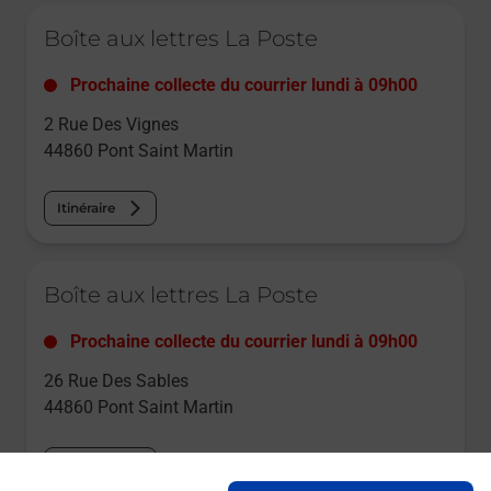
Le lien s'ouvre dans un nouvel onglet
Boîte aux lettres La Poste
Prochaine collecte du courrier
lundi
à
09h00
2 Rue Des Vignes
44860
Pont Saint Martin
Itinéraire
Le lien s'ouvre dans un nouvel onglet
Boîte aux lettres La Poste
Prochaine collecte du courrier
lundi
à
09h00
26 Rue Des Sables
44860
Pont Saint Martin
Itinéraire