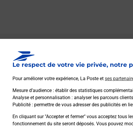
Le lien s'ouvre dans un nouvel onglet
Boîte aux lettres La Poste
Le respect de votre vie privée, notre p
Collecte du courrier aujourd'hui à
09h00
3 Rue Du Relais De La Poste
Pour améliorer votre expérience, La Poste et
ses partenair
44590
Lusanger
Mesure d’audience
: établir des statistiques complémentair
Analyse et personnalisation
: analyser les parcours client
Itinéraire
Publicité
: permettre de vous adresser des publicités en lie
En cliquant sur "Accepter et fermer" vous acceptez tous le
fonctionnement du site seront déposés. Vous pouvez modi