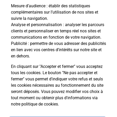
Mesure d’audience
: établir des statistiques
Le lien s'ouvre dans un nouvel onglet
complémentaires sur l’utilisation de nos sites et
Boîte aux lettres La Poste
suivre la navigation.
Analyse et personnalisation
: analyser les parcours
Prochaine collecte du courrier
lundi
à
09h00
clients et personnaliser en temps réel nos sites et
5 Rue De La Paix
communications en fonction de votre navigation.
44140
La Planche
Publicité
: permettre de vous adresser des publicités
en lien avec vos centres d’intérêts sur notre site et
Itinéraire
en dehors.
En cliquant sur "Accepter et fermer" vous acceptez
tous les cookies. Le bouton "Ne pas accepter et
Localiser
Liste Boîtes aux lettres
Loire-Atlantique
fermer" vous permet d'indiquer votre refus et seuls
La Planche
les cookies nécessaires au fonctionnement du site
seront déposés. Vous pouvez modifier vos choix à
tout moment ou obtenir plus d'informations via
notre politique de cookies
.
Plan du site