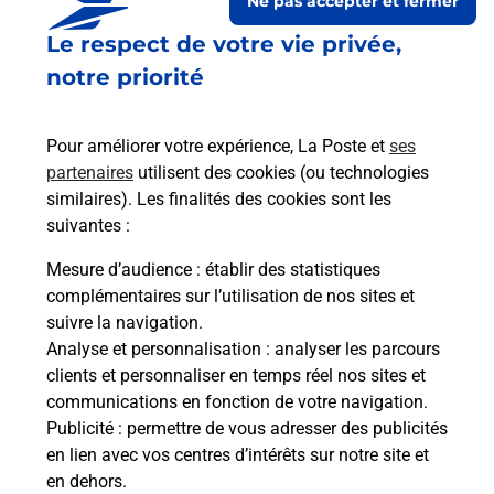
Ne pas accepter et fermer
Le respect de votre vie privée,
notre priorité
Pour améliorer votre expérience, La Poste et
ses
partenaires
utilisent des cookies (ou technologies
similaires). Les finalités des cookies sont les
Le lien s'ouvre dans un nouvel onglet
suivantes :
Boîte aux Lettres La Poste
Mesure d’audience
: établir des statistiques
Prochaine collecte du courrier
lundi
à
09h00
complémentaires sur l’utilisation de nos sites et
suivre la navigation.
1 Place Saint Martin
Analyse et personnalisation
: analyser les parcours
44660
Ferce
clients et personnaliser en temps réel nos sites et
communications en fonction de votre navigation.
Itinéraire
Publicité
: permettre de vous adresser des publicités
en lien avec vos centres d’intérêts sur notre site et
en dehors.