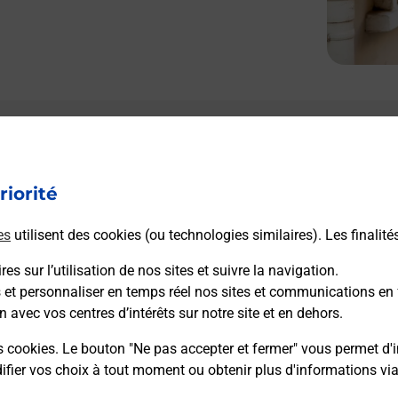
Le lien s'ouvre dans un nouvel onglet
Boîte aux lettres La Poste
riorité
Collecte du courrier aujourd'hui à
09h00
1 Place Saint Martin
es
utilisent des cookies (ou technologies similaires). Les finalité
44640
Cheix En Retz
es sur l’utilisation de nos sites et suivre la navigation.
s et personnaliser en temps réel nos sites et communications en 
Itinéraire
n avec vos centres d’intérêts sur notre site et en dehors.
s cookies. Le bouton "Ne pas accepter et fermer" vous permet d'i
fier vos choix à tout moment ou obtenir plus d'informations vi