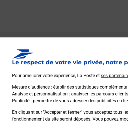
Le lien s'ouvre dans un nouvel onglet
Boîte aux lettres La Poste
Le respect de votre vie privée, notre p
Collecte du courrier aujourd'hui à
09h00
16 Rue De La Tancherie
Pour améliorer votre expérience, La Poste et
ses partenair
44640
Cheix En Retz
Mesure d’audience
: établir des statistiques complémentair
Analyse et personnalisation
: analyser les parcours client
Itinéraire
Publicité
: permettre de vous adresser des publicités en lie
En cliquant sur "Accepter et fermer" vous acceptez tous le
fonctionnement du site seront déposés. Vous pouvez modi