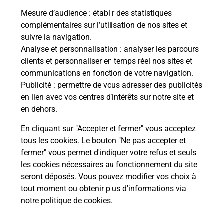
Le lien s'ouvre dans un nouvel onglet
Mesure d’audience
: établir des statistiques
Boîte aux lettres La Poste
complémentaires sur l’utilisation de nos sites et
suivre la navigation.
Prochaine collecte du courrier
vendredi
à
Analyse et personnalisation
: analyser les parcours
09h00
clients et personnaliser en temps réel nos sites et
646 Avenue Du Mortier
communications en fonction de votre navigation.
44150
Ancenis Saint Gereon
Publicité
: permettre de vous adresser des publicités
en lien avec vos centres d’intérêts sur notre site et
Itinéraire
en dehors.
En cliquant sur "Accepter et fermer" vous acceptez
tous les cookies. Le bouton "Ne pas accepter et
Localiser
Liste Boîtes aux lettres
Loire-Atlantique
fermer" vous permet d'indiquer votre refus et seuls
Ancenis Saint Gereon
les cookies nécessaires au fonctionnement du site
seront déposés. Vous pouvez modifier vos choix à
tout moment ou obtenir plus d'informations via
notre politique de cookies
.
Plan du site