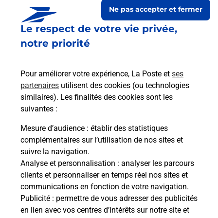
Ne pas accepter et fermer
Le respect de votre vie privée,
notre priorité
Pour améliorer votre expérience, La Poste et
ses
partenaires
utilisent des cookies (ou technologies
similaires). Les finalités des cookies sont les
suivantes :
Le lien s'ouvre dans un nouvel onglet
Boîte aux Lettres La Poste
Mesure d’audience
: établir des statistiques
complémentaires sur l’utilisation de nos sites et
Prochaine collecte du courrier
samedi
à
09h00
suivre la navigation.
Rue Des Ecoles
Analyse et personnalisation
: analyser les parcours
41100
Villiersfaux
clients et personnaliser en temps réel nos sites et
communications en fonction de votre navigation.
Itinéraire
Publicité
: permettre de vous adresser des publicités
en lien avec vos centres d’intérêts sur notre site et