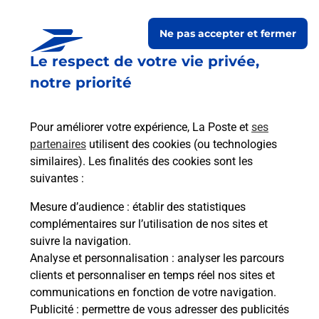
Le lien s'ouvre dans un nouvel onglet
Ne pas accepter et fermer
Boîte aux lettres La Poste
Le respect de votre vie privée,
Prochaine collecte du courrier
vendredi
à
notre priorité
09h00
4 Impasse Du Lavoir
Pour améliorer votre expérience, La Poste et
ses
41800
Saint Rimay
partenaires
utilisent des cookies (ou technologies
similaires). Les finalités des cookies sont les
Itinéraire
suivantes :
Mesure d’audience
: établir des statistiques
Le lien s'ouvre dans un nouvel onglet
complémentaires sur l’utilisation de nos sites et
Boîte aux Lettres La Poste
suivre la navigation.
Prochaine collecte du courrier
vendredi
à
Analyse et personnalisation
: analyser les parcours
08h00
clients et personnaliser en temps réel nos sites et
communications en fonction de votre navigation.
6 Rue De Fleurigny
Publicité
: permettre de vous adresser des publicités
41800
Saint Rimay