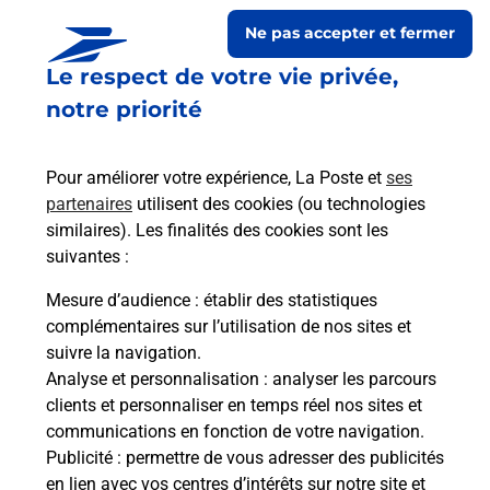
Ne pas accepter et fermer
Le respect de votre vie privée,
notre priorité
Pour améliorer votre expérience, La Poste et
ses
partenaires
utilisent des cookies (ou technologies
similaires). Les finalités des cookies sont les
Le lien s'ouvre dans un nouvel onglet
suivantes :
Boîte aux lettres La Poste
Mesure d’audience
: établir des statistiques
Prochaine collecte du courrier
lundi
à
09h00
complémentaires sur l’utilisation de nos sites et
suivre la navigation.
6 Rue De La Fontaine
Analyse et personnalisation
: analyser les parcours
41320
Saint Julien Sur Cher
clients et personnaliser en temps réel nos sites et
communications en fonction de votre navigation.
Itinéraire
Publicité
: permettre de vous adresser des publicités
en lien avec vos centres d’intérêts sur notre site et