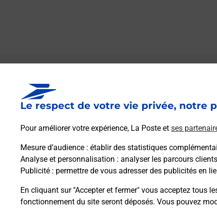
Le lien s'ouvre dans un nouvel onglet
Boîte aux lettres La Poste
Le respect de votre vie privée, notre p
Collecte du courrier aujourd'hui à
08h00
Le Bourg
Pour améliorer votre expérience, La Poste et
ses partenair
41230
Rougeou
Mesure d’audience
: établir des statistiques complémentair
Analyse et personnalisation
: analyser les parcours client
Itinéraire
Publicité
: permettre de vous adresser des publicités en lie
En cliquant sur "Accepter et fermer" vous acceptez tous le
fonctionnement du site seront déposés. Vous pouvez modi