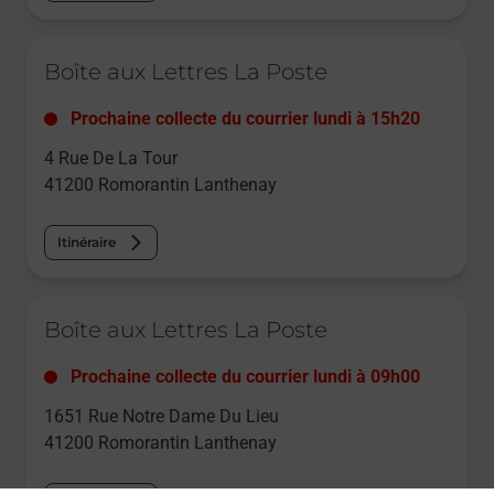
Le lien s'ouvre dans un nouvel onglet
Boîte aux Lettres La Poste
Prochaine collecte du courrier
lundi
à
15h20
4 Rue De La Tour
41200
Romorantin Lanthenay
Itinéraire
Le lien s'ouvre dans un nouvel onglet
Boîte aux Lettres La Poste
Prochaine collecte du courrier
lundi
à
09h00
1651 Rue Notre Dame Du Lieu
41200
Romorantin Lanthenay