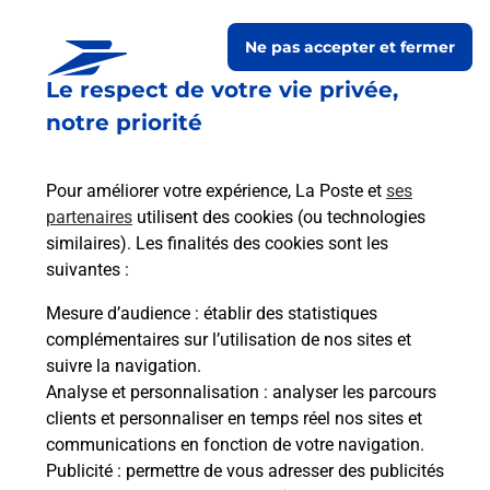
Itinéraire
Ne pas accepter et fermer
Le lien s'ouvre dans un nouvel onglet
Le respect de votre vie privée,
Boîte aux Lettres La Poste
notre priorité
Prochaine collecte du courrier
lundi
à
08h00
1 Rue Des Chardonnes
Pour améliorer votre expérience, La Poste et
ses
41200
Romorantin Lanthenay
partenaires
utilisent des cookies (ou technologies
similaires). Les finalités des cookies sont les
Itinéraire
suivantes :
Mesure d’audience
: établir des statistiques
Le lien s'ouvre dans un nouvel onglet
complémentaires sur l’utilisation de nos sites et
Boîte aux Lettres La Poste
suivre la navigation.
Analyse et personnalisation
: analyser les parcours
Prochaine collecte du courrier
lundi
à
09h00
clients et personnaliser en temps réel nos sites et
2 Rue Cnl Vaslin De La Vaissiere
communications en fonction de votre navigation.
41200
Romorantin Lanthenay
Publicité
: permettre de vous adresser des publicités