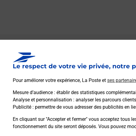
Le lien s'ouvre dans un nouvel onglet
Boîte aux lettres La Poste
Le respect de votre vie privée, notre p
Prochaine collecte du courrier
lundi
à
09h00
Rue De L Eglise
Pour améliorer votre expérience, La Poste et
ses partenair
41370
Roches
Mesure d’audience
: établir des statistiques complémentair
Analyse et personnalisation
: analyser les parcours client
Itinéraire
Publicité
: permettre de vous adresser des publicités en lie
En cliquant sur "Accepter et fermer" vous acceptez tous le
fonctionnement du site seront déposés. Vous pouvez modi