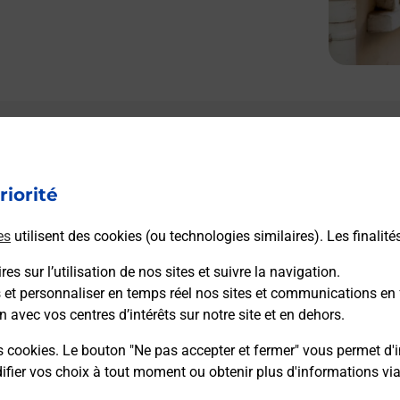
Le lien s'ouvre dans un nouvel onglet
Boîte aux lettres La Poste
riorité
Prochaine collecte du courrier
samedi
à
08h00
es
utilisent des cookies (ou technologies similaires). Les finalité
Les Alicourts
41300
Pierrefitte Sur Sauldre
es sur l’utilisation de nos sites et suivre la navigation.
s et personnaliser en temps réel nos sites et communications en 
n avec vos centres d’intérêts sur notre site et en dehors.
Itinéraire
s cookies. Le bouton "Ne pas accepter et fermer" vous permet d'i
fier vos choix à tout moment ou obtenir plus d'informations vi