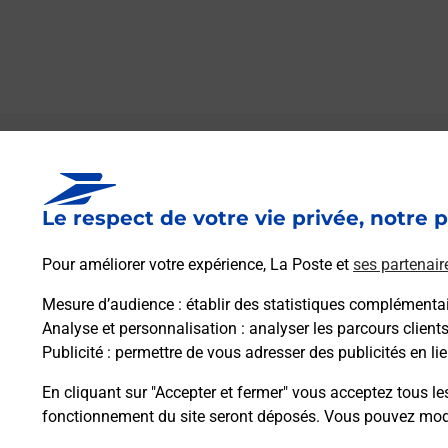
Le lien s'ouvre dans un nouvel onglet
Boîte aux lettres La Poste
Le respect de votre vie privée, notre p
Prochaine collecte du courrier
samedi
à
08h00
Pour améliorer votre expérience, La Poste et
ses partenair
15 Place De L Eglise
41300
Pierrefitte Sur Sauldre
Mesure d’audience
: établir des statistiques complémentair
Analyse et personnalisation
: analyser les parcours client
Publicité
: permettre de vous adresser des publicités en lie
Itinéraire
En cliquant sur "Accepter et fermer" vous acceptez tous le
fonctionnement du site seront déposés. Vous pouvez modi