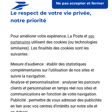
Ne pas accepter et fermer
Le lien s'ouvre dans un nouvel onglet
Le respect de votre vie privée,
Boîte aux Lettres La Poste
notre priorité
Collecte du courrier aujourd'hui à
09h00
2 Boulevard Mermoz
Pour améliorer votre expérience, La Poste et
ses
41800
Montoire Sur Le Loir
partenaires
utilisent des cookies (ou technologies
similaires). Les finalités des cookies sont les
Itinéraire
suivantes :
Mesure d’audience
: établir des statistiques
Le lien s'ouvre dans un nouvel onglet
complémentaires sur l’utilisation de nos sites et
Boîte aux lettres La Poste
suivre la navigation.
Analyse et personnalisation
: analyser les parcours
Collecte du courrier aujourd'hui à
09h00
clients et personnaliser en temps réel nos sites et
Bray
communications en fonction de votre navigation.
41800
Montoire Sur Le Loir
Publicité
: permettre de vous adresser des publicités
en lien avec vos centres d’intérêts sur notre site et
Itinéraire