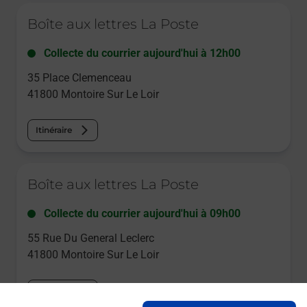
Le lien s'ouvre dans un nouvel onglet
Boîte aux lettres La Poste
Collecte du courrier aujourd'hui à
12h00
35 Place Clemenceau
41800
Montoire Sur Le Loir
Itinéraire
Le lien s'ouvre dans un nouvel onglet
Boîte aux lettres La Poste
Collecte du courrier aujourd'hui à
09h00
55 Rue Du General Leclerc
41800
Montoire Sur Le Loir
Itinéraire