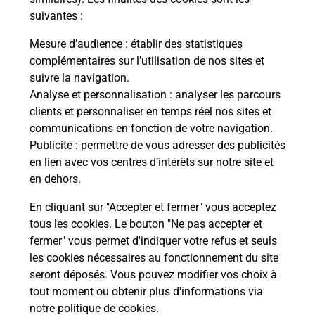
Itinéraire
suivantes :
Mesure d’audience
: établir des statistiques
Le lien s'ouvre dans un nouvel onglet
complémentaires sur l’utilisation de nos sites et
Boîte aux Lettres La Poste
suivre la navigation.
Analyse et personnalisation
: analyser les parcours
Collecte du courrier aujourd'hui à
09h00
clients et personnaliser en temps réel nos sites et
12 Grand Place
communications en fonction de votre navigation.
41250
Mont Pres Chambord
Publicité
: permettre de vous adresser des publicités
en lien avec vos centres d’intérêts sur notre site et
Itinéraire
en dehors.
En cliquant sur "Accepter et fermer" vous acceptez
tous les cookies. Le bouton "Ne pas accepter et
Localiser
Liste Boîtes aux lettres
Loir-et-Cher
fermer" vous permet d'indiquer votre refus et seuls
Mont Pres Chambord
les cookies nécessaires au fonctionnement du site
seront déposés. Vous pouvez modifier vos choix à
tout moment ou obtenir plus d'informations via
notre politique de cookies
.