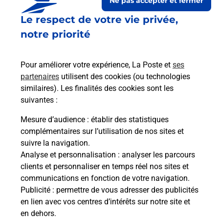
Ne pas accepter et fermer
Le respect de votre vie privée,
notre priorité
Pour améliorer votre expérience, La Poste et
ses
partenaires
utilisent des cookies (ou technologies
similaires). Les finalités des cookies sont les
Le lien s'ouvre dans un nouvel onglet
suivantes :
Boîte aux lettres La Poste
Mesure d’audience
: établir des statistiques
Prochaine collecte du courrier
samedi
à
09h00
complémentaires sur l’utilisation de nos sites et
suivre la navigation.
1 Rue De La Foret
Analyse et personnalisation
: analyser les parcours
41100
Faye
clients et personnaliser en temps réel nos sites et
communications en fonction de votre navigation.
Itinéraire
Publicité
: permettre de vous adresser des publicités
en lien avec vos centres d’intérêts sur notre site et
en dehors.