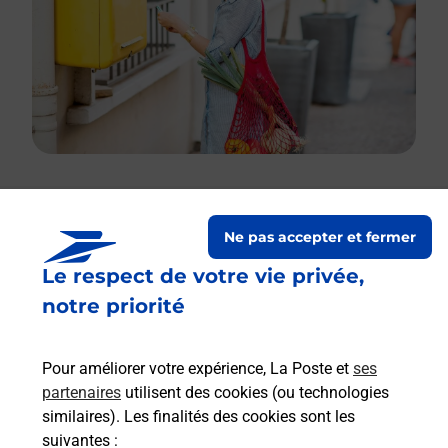
Le lien s'ouvre dans un nouvel onglet
Ne pas accepter et fermer
Boîte aux lettres La Poste
Le respect de votre vie privée,
Prochaine collecte du courrier
vendredi
à
notre priorité
08h30
Le Tertre
Pour améliorer votre expérience, La Poste et
ses
41360
Epuisay
partenaires
utilisent des cookies (ou technologies
similaires). Les finalités des cookies sont les
Itinéraire
suivantes :