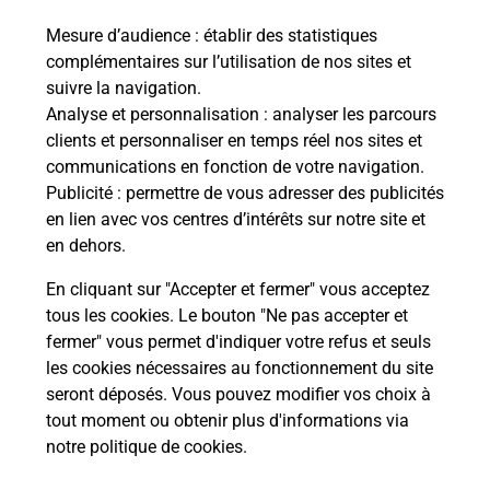
Mesure d’audience
: établir des statistiques
Le lien s'ouvre dans un nouvel onglet
complémentaires sur l’utilisation de nos sites et
Boîte aux lettres La Poste
suivre la navigation.
Prochaine collecte du courrier
vendredi
à
Analyse et personnalisation
: analyser les parcours
11h30
clients et personnaliser en temps réel nos sites et
communications en fonction de votre navigation.
4 Rue Des Bleuets
Publicité
: permettre de vous adresser des publicités
41360
Epuisay
en lien avec vos centres d’intérêts sur notre site et
en dehors.
Itinéraire
En cliquant sur "Accepter et fermer" vous acceptez
tous les cookies. Le bouton "Ne pas accepter et
fermer" vous permet d'indiquer votre refus et seuls
Localiser
Liste Boîtes aux lettres
Loir-et-Cher
Epuisay
les cookies nécessaires au fonctionnement du site
seront déposés. Vous pouvez modifier vos choix à
tout moment ou obtenir plus d'informations via
notre politique de cookies
.
Plan du site