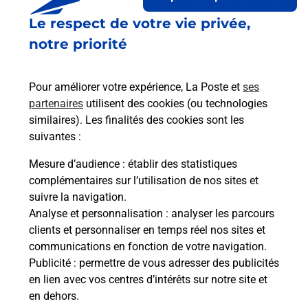
Le respect de votre vie privée,
Le lien s'ouvre dans un nouvel onglet
Boîte aux lettres La Poste
notre priorité
Collecte du courrier aujourd'hui à
09h30
Pour améliorer votre expérience, La Poste et
ses
5 Rue Henri Merillon
partenaires
utilisent des cookies (ou technologies
41270
Droue
similaires). Les finalités des cookies sont les
suivantes :
Itinéraire
Mesure d’audience
: établir des statistiques
complémentaires sur l’utilisation de nos sites et
Le lien s'ouvre dans un nouvel onglet
suivre la navigation.
Boîte aux lettres La Poste
Analyse et personnalisation
: analyser les parcours
Collecte du courrier aujourd'hui à
13h00
clients et personnaliser en temps réel nos sites et
communications en fonction de votre navigation.
25 Rue Saint Nicolas
Publicité
: permettre de vous adresser des publicités
41270
Droue
en lien avec vos centres d’intérêts sur notre site et
en dehors.
Itinéraire