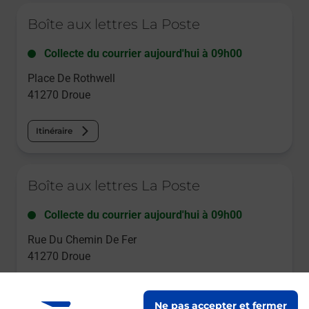
Le lien s'ouvre dans un nouvel onglet
Boîte aux lettres La Poste
Collecte du courrier aujourd'hui à
09h00
Place De Rothwell
41270
Droue
Itinéraire
Le lien s'ouvre dans un nouvel onglet
Boîte aux lettres La Poste
Collecte du courrier aujourd'hui à
09h00
Rue Du Chemin De Fer
41270
Droue
Itinéraire
Ne pas accepter et fermer